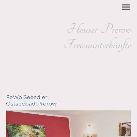
Heuser Prerow
Ferienunterkünfte
Unsere Wohnungen für
Ihren erholsamen Urlaub
FeWo Seeadler,
Ostseebad Prerow